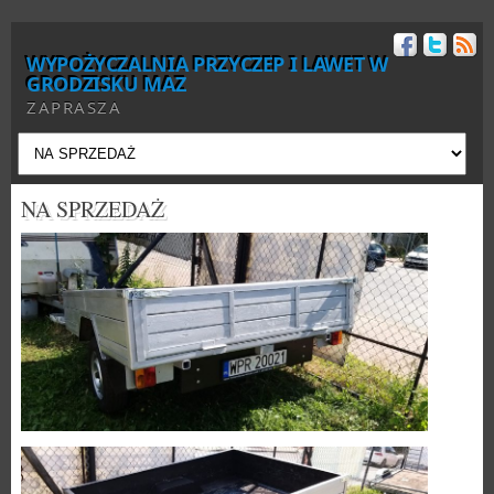
WYPOŻYCZALNIA PRZYCZEP I LAWET W
GRODZISKU MAZ
ZAPRASZA
NA SPRZEDAŻ