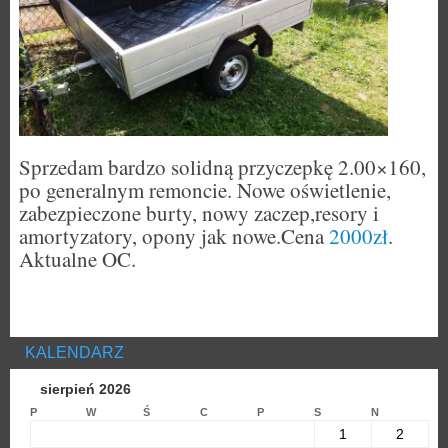
Sprzedam bardzo solidną przyczepkę 2.00×160,
po generalnym remoncie. Nowe oświetlenie,
zabezpieczone burty, nowy zaczep,resory i
amortyzatory, opony jak nowe.Cena
2000zł
.
Aktualne OC.
KALENDARZ
sierpień 2026
P
W
Ś
C
P
S
N
1
2