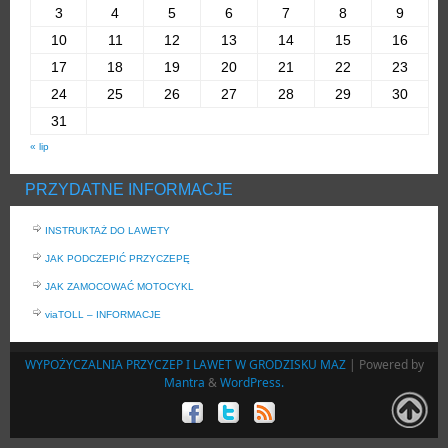
3
4
5
6
7
8
9
10
11
12
13
14
15
16
17
18
19
20
21
22
23
24
25
26
27
28
29
30
31
« lip
PRZYDATNE INFORMACJE
INSTRUKTAŻ DO LAWETY
JAK PODCZEPIĆ PRZYCZEPĘ
JAK ZAMOCOWAĆ MOTOCYKL
viaTOLL – INFORMACJE
WYPOŻYCZALNIA PRZYCZEP I LAWET W GRODZISKU MAZ
| Powered by
Mantra
&
WordPress.