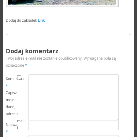
Dodaj do zakładek
Link
.
Dodaj komentarz
Twój adres e-mail nie zostanie opublikowany.
Wymagane pola są
oznaczone
*
Komentarz
*
Zapisz
moje
dane,
adres e-
mail
Nazwa
i
*