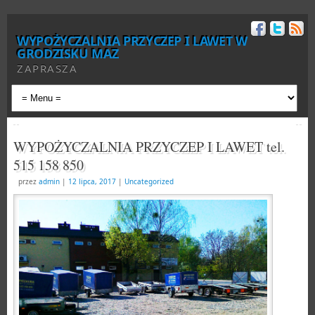
WYPOŻYCZALNIA PRZYCZEP I LAWET W
GRODZISKU MAZ
ZAPRASZA
WYPOŻYCZALNIA PRZYCZEP I LAWET tel.
515 158 850
przez
admin
|
12 lipca, 2017
|
Uncategorized